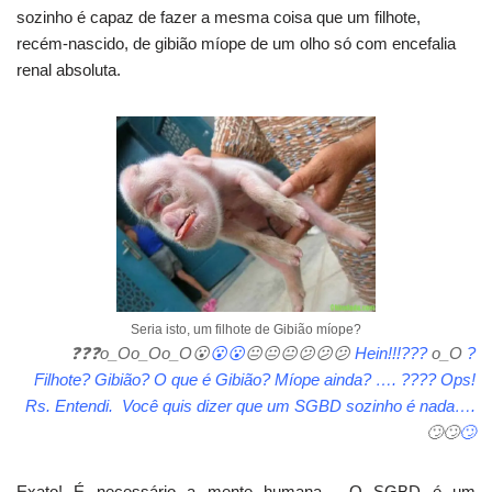
sozinho é capaz de fazer a mesma coisa que um filhote,
recém-nascido, de gibião míope de um olho só com encefalia
renal absoluta.
Seria isto, um filhote de Gibião míope?
❓
❓
❓
o_O
o_O
o_O
😮
😮
😮
😐
😐
😐
😕
😕
😕
Hein!!!???
o_O
?
Filhote? Gibião? O que é Gibião? Míope ainda? …. ???? Ops!
Rs. Entendi. Você quis dizer que um SGBD sozinho é nada….
🙄
🙄
🙄
Exato! É necessário a mente humana. O SGBD é um