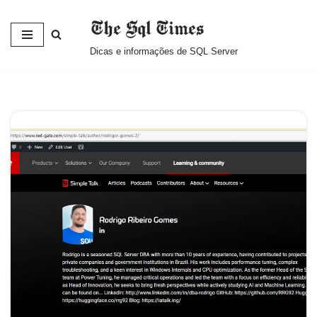
The Sql Times
Pular
Dicas e informações de SQL Server
para
o
conteúdo