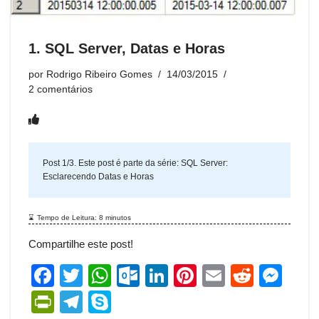
n
m
k
m
dl
y
1. SQL Server, Datas e Horas
por
Rodrigo Ribeiro Gomes
14/03/2015
2 comentários
Post 1/3. Este post é parte da série:
SQL Server:
Esclarecendo Datas e Horas
Tempo de Leitura:
8
minutos
Compartilhe este post!
F
T
W
O
Li
Pi
E
R
M
a
wi
h
ut
n
nt
m
e
e
Pr
T
S