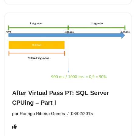
e
er
s
o
e
e
di
e
tF
e
p
b
A
k.
dI
st
t
n
ri
gr
e
o
p
c
n
g
e
a
o
p
o
er
n
m
k
m
dl
y
After Virtual Pass PT: SQL Server
CPUing – Part I
por
Rodrigo Ribeiro Gomes
08/02/2015