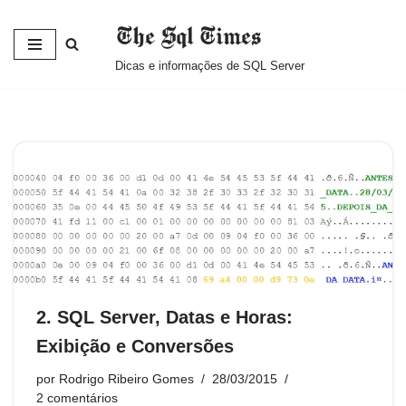
The Sql Times
Pular
Dicas e informações de SQL Server
para
o
conteúdo
2. SQL Server, Datas e Horas:
Exibição e Conversões
por
Rodrigo Ribeiro Gomes
28/03/2015
2 comentários