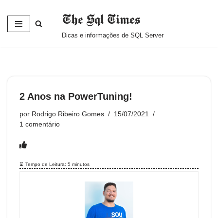
The Sql Times
Pular
Dicas e informações de SQL Server
para
o
conteúdo
2 Anos na PowerTuning!
por
Rodrigo Ribeiro Gomes
15/07/2021
1 comentário
Tempo de Leitura:
5
minutos