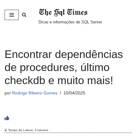
The Sql Times
Pular
Dicas e informações de SQL Server
para
o
conteúdo
Encontrar dependências
de procedures, último
checkdb e muito mais!
por
Rodrigo Ribeiro Gomes
10/04/2025
Tempo de Leitura:
3
minutos