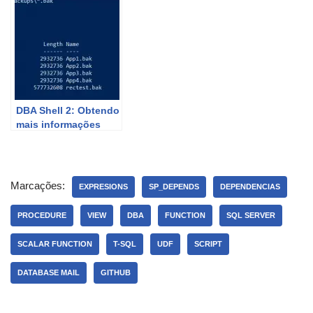
URL
DBA Shell 2: Obtendo
mais informações
sobre arquivos
Marcações:
EXPRESIONS
SP_DEPENDS
DEPENDENCIAS
PROCEDURE
VIEW
DBA
FUNCTION
SQL SERVER
SCALAR FUNCTION
T-SQL
UDF
SCRIPT
DATABASE MAIL
GITHUB