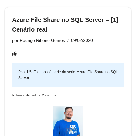
e
er
s
o
e
e
di
e
tF
e
p
b
A
k.
dI
st
t
n
ri
gr
e
o
p
c
n
g
Azure File Share no SQL Server – [1]
e
a
o
p
o
er
Cenário real
n
m
k
m
dl
por
Rodrigo Ribeiro Gomes
09/02/2020
y
Post 1/5. Este post é parte da série:
Azure File Share no SQL
Server
Tempo de Leitura:
2
minutos