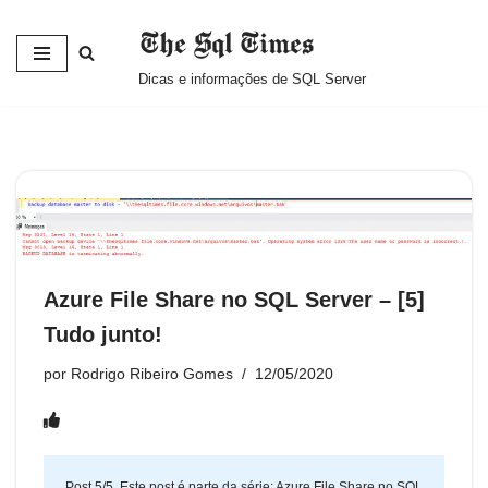
The Sql Times
Pular
Dicas e informações de SQL Server
para
o
conteúdo
Azure File Share no SQL Server – [5]
Tudo junto!
por
Rodrigo Ribeiro Gomes
12/05/2020
Post 5/5. Este post é parte da série:
Azure File Share no SQL