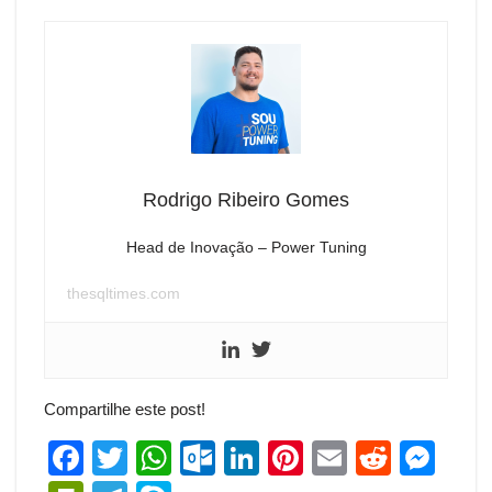
Rodrigo Ribeiro Gomes
Head de Inovação – Power Tuning
thesqltimes.com
Compartilhe este post!
F
T
W
O
Li
Pi
E
R
M