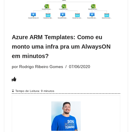
n
m
k
m
dl
y
Azure ARM Templates: Como eu
monto uma infra pra um AlwaysON
em minutos?
por
Rodrigo Ribeiro Gomes
07/06/2020
Tempo de Leitura:
9
minutos