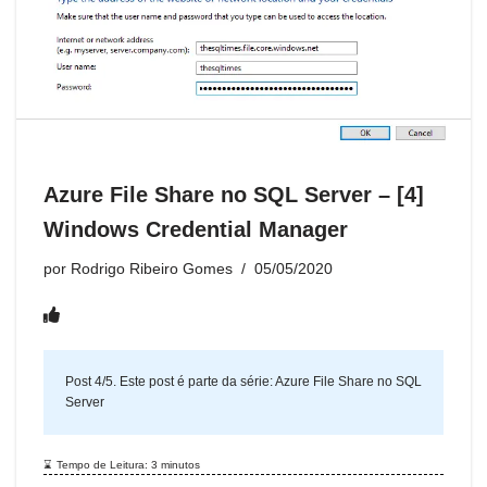
o
p
c
n
g
e
a
o
p
o
er
n
m
k
m
dl
y
Azure File Share no SQL Server – [4]
Windows Credential Manager
por
Rodrigo Ribeiro Gomes
05/05/2020
Post 4/5. Este post é parte da série:
Azure File Share no SQL
Server
Tempo de Leitura:
3
minutos