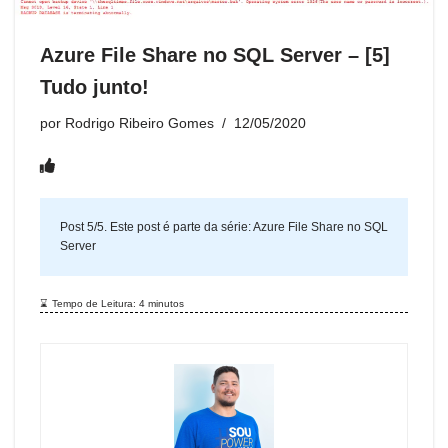
o
p
o
er
n
m
k
m
dl
Azure File Share no SQL Server – [5]
y
Tudo junto!
por
Rodrigo Ribeiro Gomes
12/05/2020
Post 5/5. Este post é parte da série:
Azure File Share no SQL
Server
Tempo de Leitura:
4
minutos