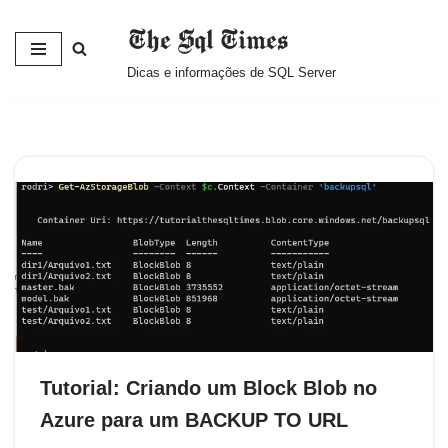
The Sql Times
Pular
Dicas e informações de SQL Server
para
o
conteúdo
Tutorial: Criando um Block Blob no
Azure para um BACKUP TO URL