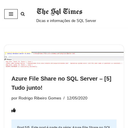
The Sql Times
Pular
Dicas e informações de SQL Server
para
o
conteúdo
Azure File Share no SQL Server – [5]
Tudo junto!
por
Rodrigo Ribeiro Gomes
12/05/2020
Post 5/5. Este post é parte da série:
Azure File Share no SQL