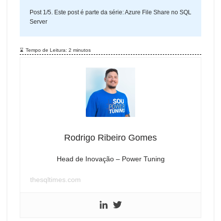
Post 1/5. Este post é parte da série:
Azure File Share no SQL
Server
Tempo de Leitura:
2
minutos
Rodrigo Ribeiro Gomes
Head de Inovação – Power Tuning
thesqltimes.com