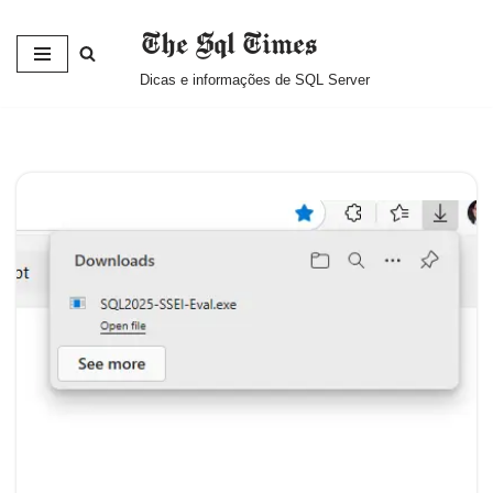
The Sql Times
Pular
Dicas e informações de SQL Server
para
o
conteúdo