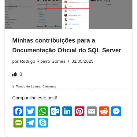
k
m
dl
y
Minhas contribuições para a
Documentação Oficial do SQL Server
por
Rodrigo Ribeiro Gomes
31/05/2025
0
Tempo de Leitura:
6
minutos
Compartilhe este post!
F
T
W
O
Li
Pi
E
R
M
a
wi
h
ut
n
nt
m
e
e
Pr
T
S
c
tt
at
lo
k
er
ail
d
ss
in
el
ky