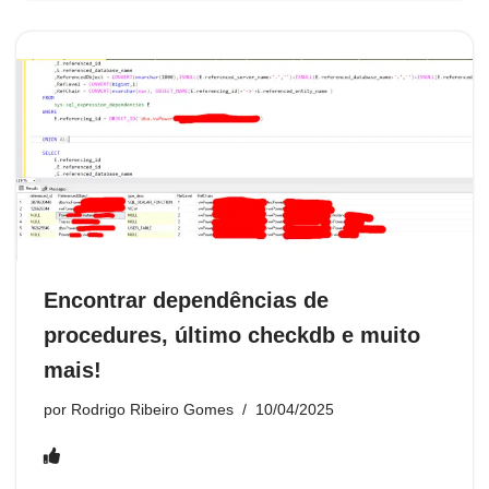
e
er
s
o
e
e
di
e
tF
e
p
b
A
k.
dI
st
t
n
ri
gr
e
o
p
c
n
g
e
a
o
p
o
er
n
m
k
m
dl
y
Encontrar dependências de
procedures, último checkdb e muito
mais!
por
Rodrigo Ribeiro Gomes
10/04/2025